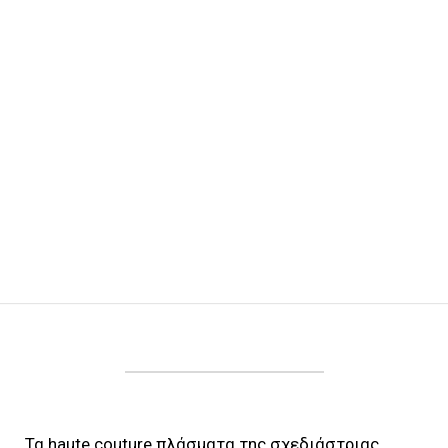
Τα haute couture πλάσματα της σχεδιάστριας